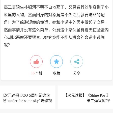
高三复读生朴银河不明不白地死了，又莫名其妙附身到了小
说里的人物，然而附身的对象竟是不久之后就要送命的配
角！为了躲避短命的命运，她和小说中的男主做起了交易。
然而事情并没有这么简单，公爵这个家伙虽有着天使脸蛋内
心却比恶魔还要狠毒…她究竟能不能从短命的命运中逃脱
呢？
16
个赞
收藏
分享
[次元速报]FGO 5周年纪念企
【次元速报】《Shine Post》
划“under the same sky”玛修视
第二弹宣传PV
觉图公开