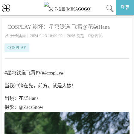
登录
COSPLAY 崩坏：星穹铁道 飞霄@花柒Hana

米卡插画
2024-9-13 10:09:02
2096 浏览
0条评论
COSPLAY
#星穹铁道飞霄PV##cosplay#
当我冲锋在先，前方，就是大捷！
出镜：花柒Hana
摄影：@ZacsSnow ​​​