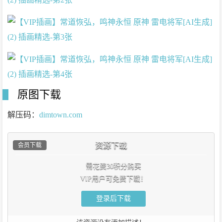
原图下载
解压码：
dimtown.com
资源下载
会员下载
需花费30积分购买
VIP用户可免费下载！
登录后下载