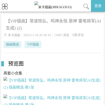
登录
【VIP插画】常道恢弘，鸣神永恒 原神 雷电将军[AI
生成] (2)

米卡插画
2023-11-10 20:38:10
13687 浏览
0条评论
插画精选
VIP插画
预览图
两套小合集