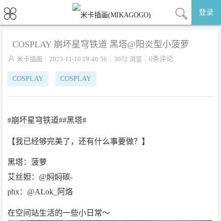
登录
COSPLAY 崩坏星穹铁道 黑塔@阳炎型小菠萝

米卡插画
2023-11-10 19:40:56
3072 浏览
0条评论
COSPLAY
COSPLAY
#崩坏星穹铁道##黑塔#
【我已经够完美了，还有什么事要做？】
黑塔：菠萝
艾丝妲：@焖焖碳-
phx：@ALok_阿烙
在空间站生活的一些小日常～ ​​​