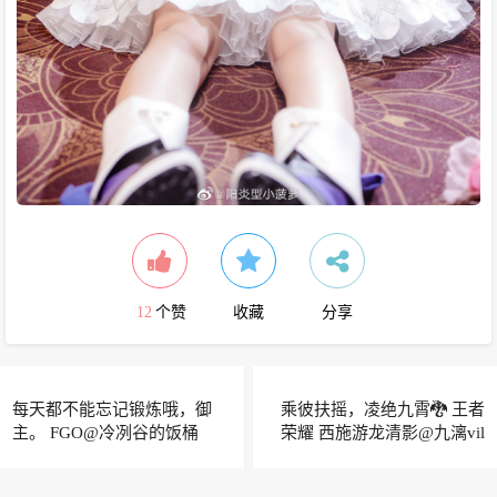
12
个赞
收藏
分享
每天都不能忘记锻炼哦，御
乘彼扶摇，凌绝九霄🐉 王者
主。 FGO@冷冽谷的饭桶
荣耀 西施游龙清影@九漓vil