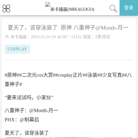
登录
夏天了，该穿泳装了 ​​​ 原神 八重神子@Month-月一

米卡插画
2023-11-10 19:36:09
11222 浏览
2条评论
COSPLAY
#原神##二次元cos大赏##cosplay正片##泳装##少女写真##八
重神子#
“要来试试吗，小家伙”
八重神子：@Month-月一
PHX：@制幕后
夏天了，该穿泳装了 ​​​