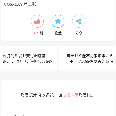
21
个赞
收藏
分享
浑身的毛发都变得湿漉漉
每天都不能忘记锻炼哦，御
的…… 原神 八重神子cos@疾
主。 FGO@冷冽谷的饭桶
走可可
登录后才可以评论，请
点击这里
登录哟。