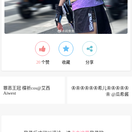
20
个赞
收藏
分享
罪恶王冠 楪祈cos@艾西
🦋🦋🦋🦋🦋🦋希儿🦋🦋🦋🦋🦋
Aiwest
🦋 ​​​@瓜希酱