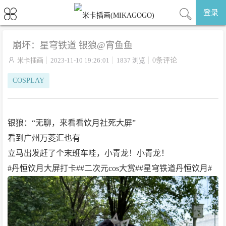
登录
崩坏：星穹铁道 银狼@宵鱼鱼

米卡插画
2023-11-10 19:26:01
1837 浏览
0条评论
COSPLAY
银狼：“无聊，来看看饮月社死大屏”
看到广州万菱汇也有
立马出发赶了个末班车哇，小青龙！小青龙！
#丹恒饮月大屏打卡##二次元cos大赏##星穹铁道丹恒饮月# ​​​