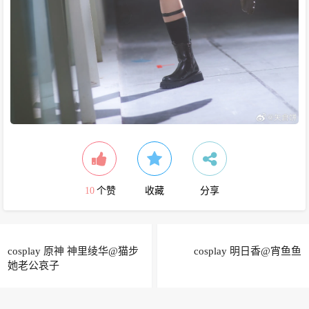
10
个赞
收藏
分享
cosplay 原神 神里绫华@猫步
cosplay 明日香@宵鱼鱼
她老公哀子