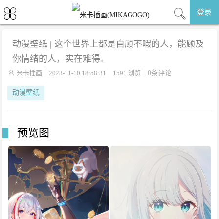
登录
动漫壁纸 | 这个世界上都是自顾不暇的人，能顾及
你情绪的人，实在难得。

米卡插画
2023-11-10 18:58:31
1591 浏览
0条评论
动漫壁纸
预览图