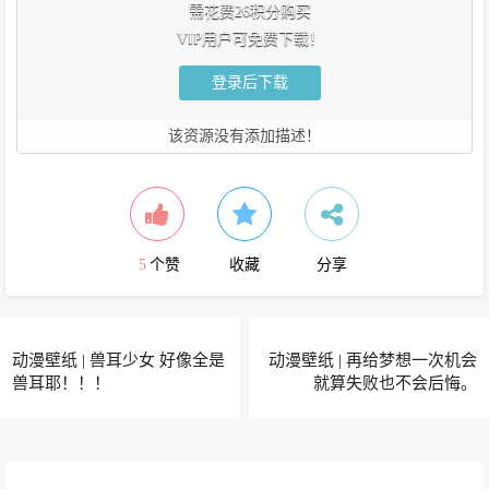
需花费26积分购买
VIP用户可免费下载！
登录后下载
该资源没有添加描述！
5
个赞
收藏
分享
动漫壁纸 | 兽耳少女 好像全是
动漫壁纸 | 再给梦想一次机会
兽耳耶！！！
就算失败也不会后悔。
2023.11.07