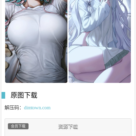
原图下载
解压码：
dimtown.com
资源下载
会员下载