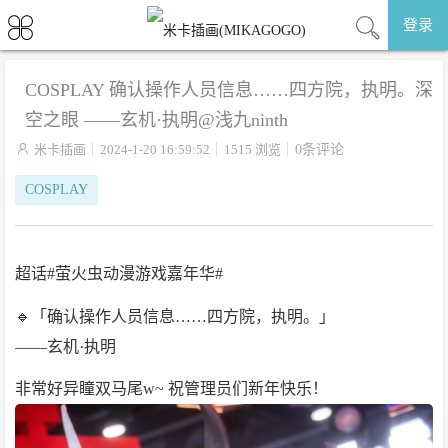
登录
COSPLAY 确认操作人员信息……四方院，执明。深
空之眼 ——玄机·执明@浅九ninth

米卡插画
2024-1-20 16:59:52
1515 浏览
0条评论
COSPLAY
超话#萤火虫动漫游戏嘉年华#
🔹「确认操作人员信息……四方院，执明。」
——玄机·执明
非常好异瞳双马尾w~ 祝管理员们新年快乐！