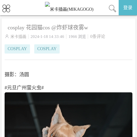
登录
cosplay 花园猫cos @炸虾球夜雾w

米卡插画
2024-1-18 14:33:46
1966 浏览
0条评论
COSPLAY
COSPLAY
摄影：汤圆
#元旦广州萤火虫#