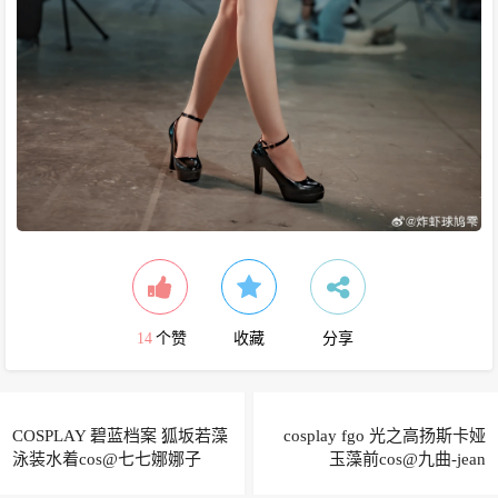
14
个赞
收藏
分享
COSPLAY 碧蓝档案 狐坂若藻
cosplay fgo 光之高扬斯卡娅
泳装水着cos@七七娜娜子
玉藻前cos@九曲-jean