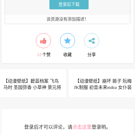
登录后下载
该资源没有添加描述！
12
个赞
收藏
分享
【动漫壁纸】碧蓝档案 飞鸟
【动漫壁纸】崩坏 姬子 阮梅
马时 圣园弥香 小草神 景元将
JK制服 初音未来miku 女仆装
军
朝夕问候晨昏不朽
登录后才可以评论，请
点击这里
登录哟。