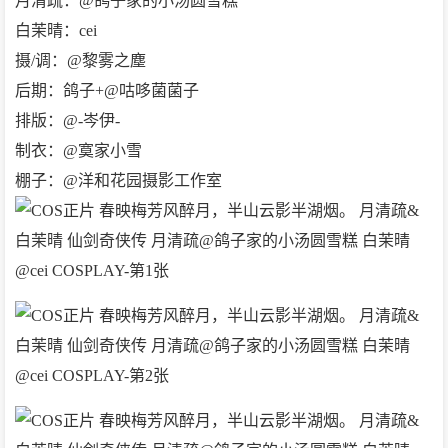
月清疏：@鸽子家的小汤圆雪糕
白茉晴：cei
摄/调：@黎雾之塵
后期：鸽子+@咕哆菌菌子
排版：@-岑伊-
制衣：@寞家小雪
棚子：@洋和花园摄影工作室