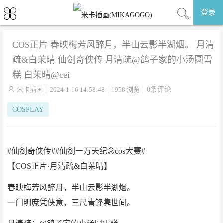
登录
COS正片 春映梅芳风醉月，半山云影半湖烟。 月清
疏&白茉晴 仙剑奇侠传 月清疏@鸽子家的小汤圆雪
糕 白茉晴@cei

米卡插画
2024-1-16 14:58:48
1958 浏览
0条评论
COSPLAY
#仙剑奇侠传##仙剑一万天纪念cos大赛#
【COS正片·月清疏&白茉晴】
春映梅芳风醉月，半山云影半湖烟。
一门明庶凭侠意，三尺青锋隽世间。