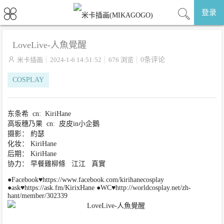
登录
LoveLive-人魚覺醒

米卡插画
2024-1-6 14:51:52
676 浏览
0条评论
COSPLAY
东条希 cn: KiriHane
高坂穗乃果 cn: 皮皮in小企鵝
摄影： 約瑟
化妆： KiriHane
后期： KiriHane
协力： 早餐雞柳條 江江 真實
●Facebook♥https://www.facebook.com/kirihanecosplay
●ask♥https://ask.fm/KirixHane ●WC♥http://worldcosplay.net/zh-
hant/member/302339