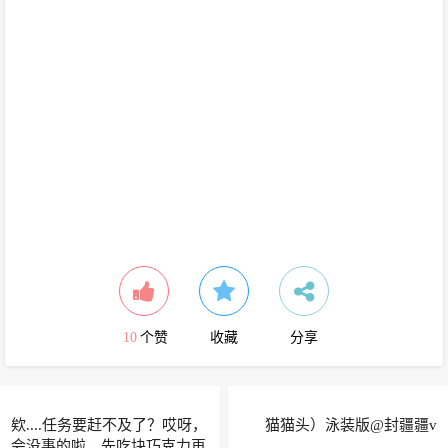
10
个赞
收藏
分享
欸....任务要赶不及了？哎呀，
猫猫头）泳装版@封疆疆v
会没事的啦，先吃块巧克力再