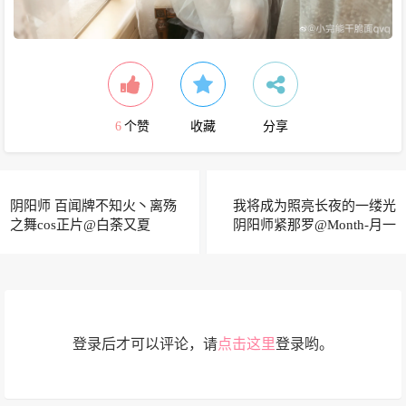
6
个赞
收藏
分享
阴阳师 百闻牌不知火丶离殇
我将成为照亮长夜的一缕光
之舞cos正片@白荼又夏
阴阳师紧那罗@Month-月一
登录后才可以评论，请
点击这里
登录哟。