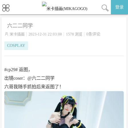
登录
六二二同学

米卡插画
2023-12-31 22:03:08
1578 浏览
0条评论
COSPLAY
#cp29# 返图，
出镜coser：@六二二同学
六哥我随手抓拍后来返图了！