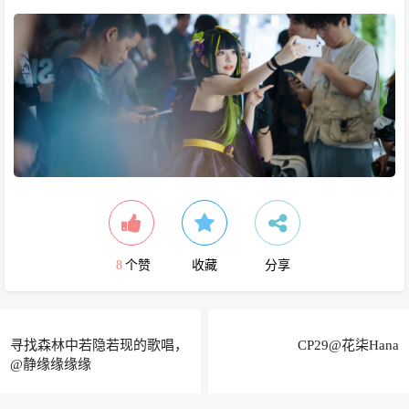
8
个赞
收藏
分享
寻找森林中若隐若现的歌唱，
CP29@花柒Hana
@静缘缘缘缘