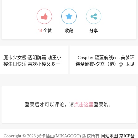
14
个赞
收藏
分享
魔卡少女樱:透明牌篇 萌王小
Cosplay 碧蓝航线cos 美梦环
樱生日快乐 喜欢小樱又多一
绕圣诞夜-夕立（椿）@_玉见
年！@-颖儿w-
津弥_
登录后才可以评论，请
点击这里
登录哟。
Copyright © 2023 米卡插画(MIKAGOGO) 版权所有
网站地图
京ICP备