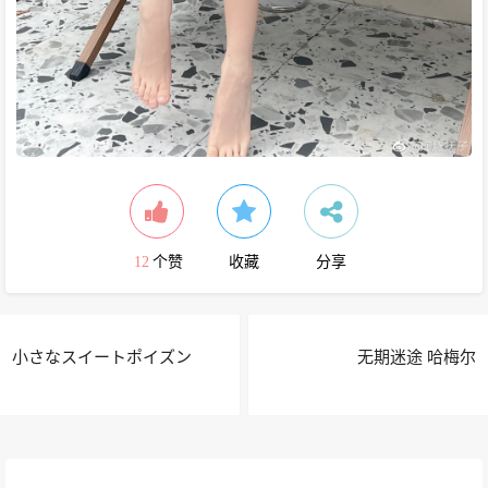
12
个赞
收藏
分享
小さなスイートポイズン
无期迷途 哈梅尔