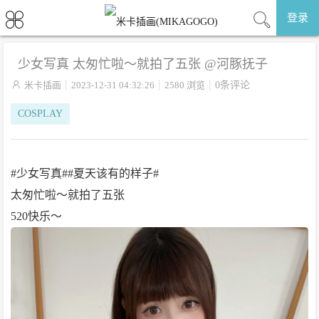
登录
少女写真 太匆忙啦～就拍了五张 @河豚抚子

米卡插画
2023-12-31 04:32:26
2580 浏览
0条评论
COSPLAY
#少女写真##夏天该有的样子#
太匆忙啦～就拍了五张
520快乐～