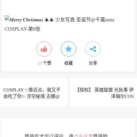
13
个赞
收藏
分享
COSPLAY ✨靠近点，我又不
【授权】 英雄联盟 光执事 伊
会吃了你✨ 浮空秘境 古娜@
泽瑞尔COS
流一_喵喵喵喵喵喵
登录后才可以评论，请
点击这里
登录哟。