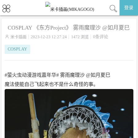
登录
COSPLAY 《东方Project》 雾雨魔理沙 @如月夏巳

米卡插画
2023-12-23 12:27:24
1472 浏览
0条评论
COSPLAY
#萤火虫动漫游戏嘉年华# 雾雨魔理沙 @如月夏巳
魔法使能自己飞起来也不是什么奇怪的事。 ​​​