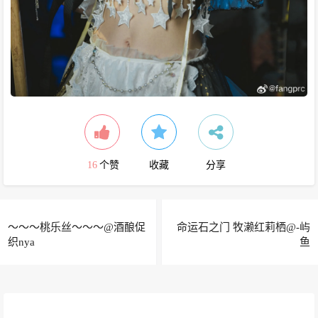
16
个赞
收藏
分享
～～～桃乐丝～～～@酒酿促
命运石之门 牧濑红莉栖@-屿
织nya
鱼