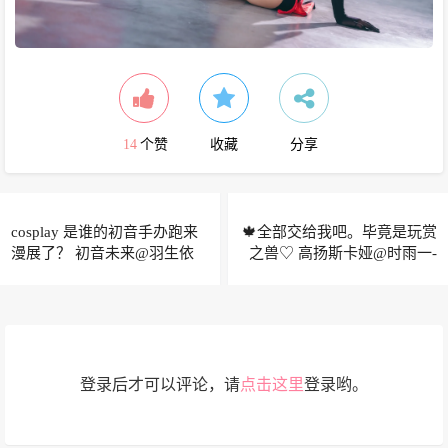
14
个赞
收藏
分享
cosplay 是谁的初音手办跑来
🍁全部交给我吧。毕竟是玩赏
漫展了？ 初音未来@羽生依
之兽♡ 高扬斯卡娅@时雨一-
晨
登录后才可以评论，请
点击这里
登录哟。