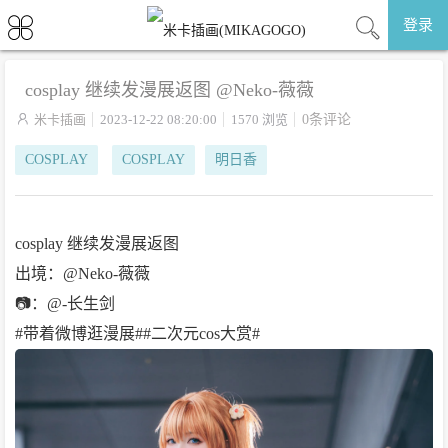
登录
cosplay 继续发漫展返图 @Neko-薇薇

米卡插画
2023-12-22 08:20:00
1570 浏览
0条评论
COSPLAY
COSPLAY
明日香
cosplay 继续发漫展返图
出境：@Neko-薇薇
📷：@-长生剑
#带着微博逛漫展##二次元cos大赏# ​​​