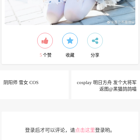
5
个赞
收藏
分享
阴阳师 雪女 COS
cosplay 明日方舟 发个大将军
返图@黑猫鸽鸽喵
登录后才可以评论，请
点击这里
登录哟。