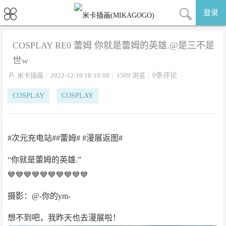
登录
COSPLAY RE0 蕾姆 你就是蕾姆的英雄.@是三不是
世w

米卡插画
2023-12-19 18:18:09
1509 浏览
0条评论
COSPLAY
COSPLAY
#次元充电站##蕾姆# #漫展返图#
“你就是蕾姆的英雄.”
💙💙💙💙💙💙💙💙💙💙
摄影：@-你的ym-
想不到吧，我昨天也去漫展啦！