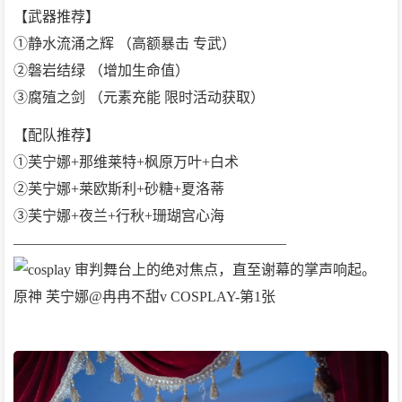
【武器推荐】
①静水流涌之辉 （高额暴击 专武）
②磐岩结绿 （增加生命值）
③腐殖之剑 （元素充能 限时活动获取）
【配队推荐】
①芙宁娜+那维莱特+枫原万叶+白术
②芙宁娜+莱欧斯利+砂糖+夏洛蒂
③芙宁娜+夜兰+行秋+珊瑚宫心海
———————————————————