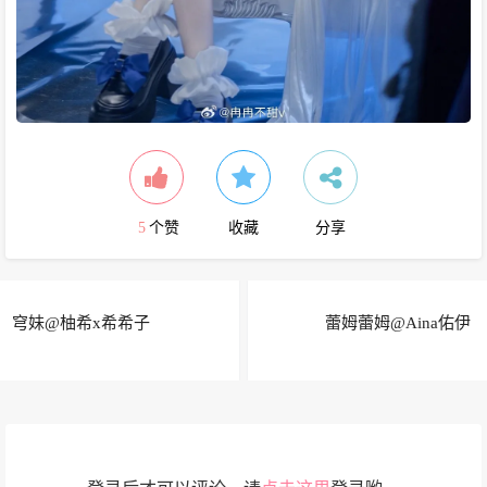
5
个赞
收藏
分享
穹妹@柚希x希希子
蕾姆蕾姆@Aina佑伊 ​​​