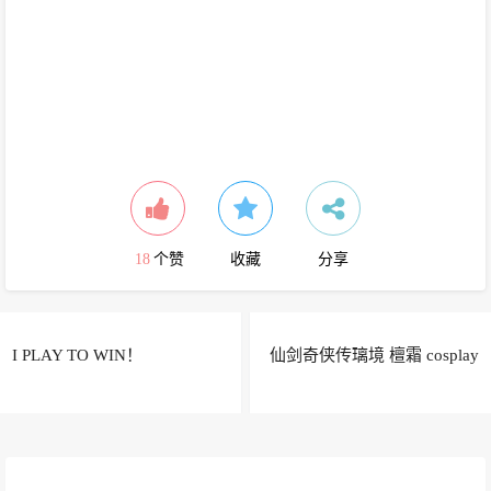
18
个赞
收藏
分享
I PLAY TO WIN！
仙剑奇侠传璃境 檀霜 cosplay