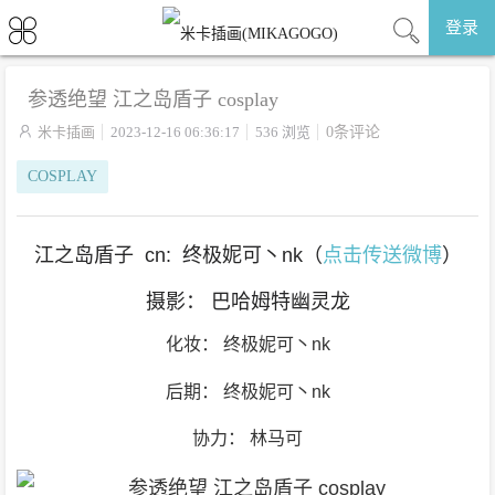
登录
参透绝望 江之岛盾子 cosplay

米卡插画
2023-12-16 06:36:17
536 浏览
0条评论
COSPLAY
江之岛盾子 cn: 终极妮可丶nk（
点击传送微博
）
摄影： 巴哈姆特幽灵龙
化妆： 终极妮可丶nk
后期： 终极妮可丶nk
协力： 林马可