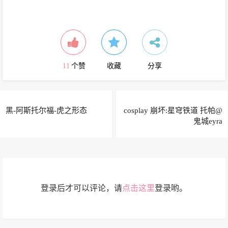
11
个赞
收藏
分享
黑-阿斯托尔福-虎之形态
cosplay 崩坏:星穹铁道 托帕@
鬼城eyra
登录后才可以评论，请
点击这里
登录哟。