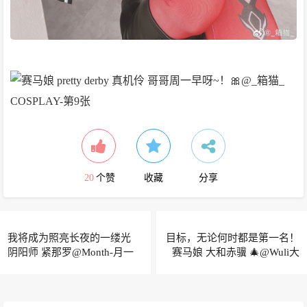
20
个赞
收藏
分享
我将成为照亮长夜的一缕光
目标，无论何时都是第一名！
阴阳师 紧那罗@Month-月一
赛马娘 大和赤骥 🎄@Wuli大
YIMI