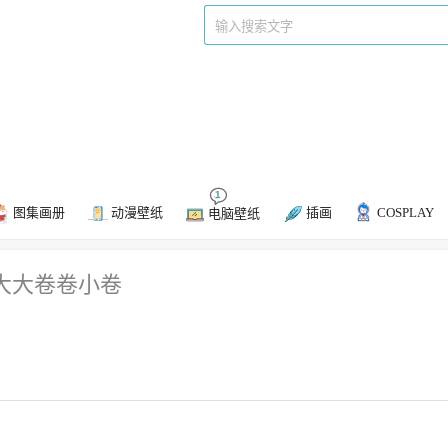
P站美图
动漫下载
1
图集画册
动漫壁纸
插画
COSPLAY
电脑壁纸
@大大卷卷小卷