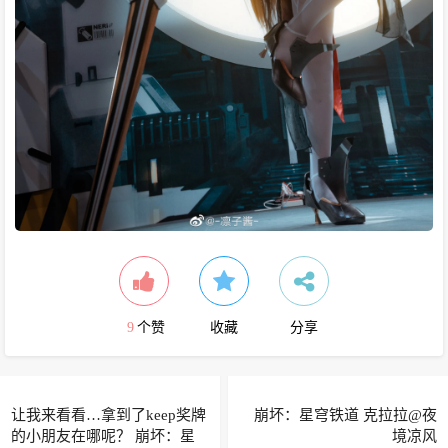
9
个赞
收藏
分享
让我来看看…拿到了keep奖牌
崩坏：星穹铁道 克拉拉@夜
的小朋友在哪呢？ 崩坏：星
境凉风