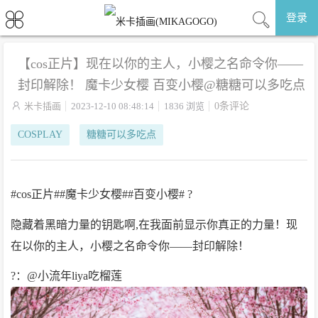
登录
【cos正片】现在以你的主人，小樱之名命令你——
封印解除！ 魔卡少女樱 百变小樱@糖糖可以多吃点

米卡插画
2023-12-10 08:48:14
1836 浏览
0条评论
COSPLAY
糖糖可以多吃点
#cos正片##魔卡少女樱##百变小樱# ?
隐藏着黑暗力量的钥匙啊,在我面前显示你真正的力量！现
在以你的主人，小樱之名命令你——封印解除！
?：@小流年liya吃榴莲 ​​​