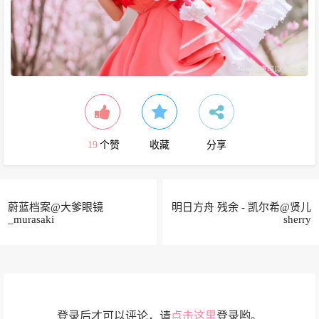
19
个赞
收藏
分享
蔚蓝档案@大爹眼镜
明日方舟 残余 - 凯尔希@贤儿
_murasaki ​​​
sherry
登录后才可以评论，请
点击这里
登录哟。