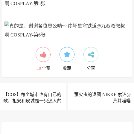
18
个赞
收藏
分享
【COS】每个城市也有自己的
萤火虫的返图 NIKKE 索达@
歌，祖安和皮城是一只迷人的
荒井喵喵
二重唱 英雄联盟 萨勒芬妮
@Aluyi-