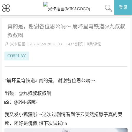
登录
真的是，谢谢各位恩公呐～ 崩坏星穹铁道@九叔叔
叔叔啊

米卡插画
2023-12-9 20:38:03
1437 浏览
0条评论
COSPLAY
#崩坏星穹铁道# 真的是，谢谢各位恩公呐～
出镜：@九叔叔叔叔啊
📸：@PM-路障-
我又发小狐狸啦～这次过剧情看到停云突然扭脖子真的哭
死，还好是傀儡,想下次试试hh