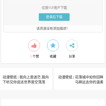
仅限VIP用户下载
登录后下载
该资源没有添加描述！
5
个赞
收藏
分享
动漫壁纸 | 我向上是迷茫,我向
动漫壁纸 | 花落城中如你回眸
下听见你说这世界是空荡荡
马蹄远去你的温柔