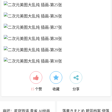
15
个赞
收藏
分享
崩坏：星穹铁道 青雀 AI绘画
落書きまとめ 碧蓝档案 伊落