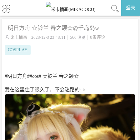
登录
明日方舟 ☆铃兰 春之颂☆@千岛岛w

米卡插画
2023-12-3 23:43:11
560 浏览
0条评论
COSPLAY
#明日方舟##cos# ☆铃兰 春之颂☆
我在这里住了很久了，不会迷路的~♪ ​​​