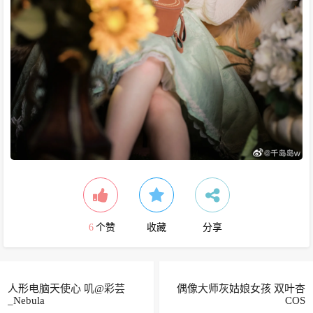
6
个赞
收藏
分享
人形电脑天使心 叽@彩芸
偶像大师灰姑娘女孩 双叶杏
_Nebula
COS