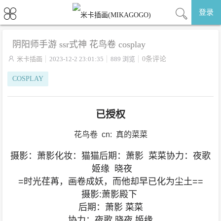
登录
阴阳师手游 ssr式神 花鸟卷 cosplay

米卡插画
2023-12-2 23:01:35
889 浏览
0条评论
COSPLAY
已授权
花鸟卷 cn: 真的菜菜
摄影：萧影化妆：猫猫后期：萧影 菜菜协力：夜歌
姬缘 晓夜
=时光荏苒，画卷成妖，而他却早已化为尘土==
摄影:萧影殿下
后期：萧影 菜菜
协力：夜歌 晓夜 姬缘