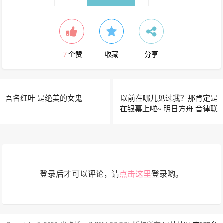
7
个赞
收藏
分享
吾名红叶 是绝美的女鬼
以前在哪儿见过我？那肯定是
在银幕上啦~ 明日方舟 音律联
觉@青小臣同学_拉普宝贝快
出新皮肤
登录后才可以评论，请
点击这里
登录哟。