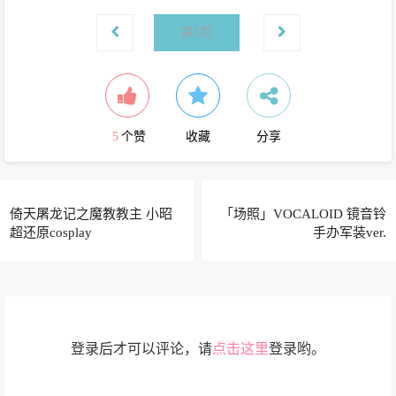
第
1
页
5
个赞
收藏
分享
倚天屠龙记之魔教教主 小昭
「场照」VOCALOID 镜音铃
超还原cosplay
手办军装ver.
登录后才可以评论，请
点击这里
登录哟。