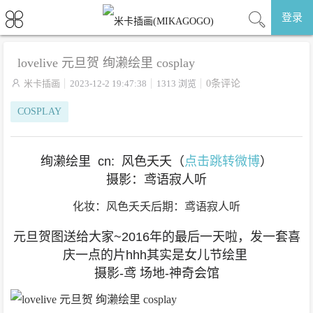
登录
lovelive 元旦贺 绚濑绘里 cosplay

米卡插画
2023-12-2 19:47:38
1313 浏览
0条评论
COSPLAY
绚濑绘里 cn: 风色夭夭（
点击跳转微博
）
摄影：鸢语寂人听
化妆：风色夭夭后期：鸢语寂人听
元旦贺图送给大家~2016年的最后一天啦，发一套喜
庆一点的片hhh其实是女儿节绘里
摄影-鸢 场地-神奇会馆