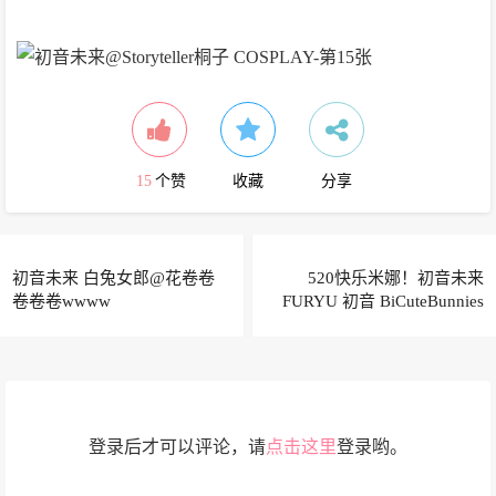
15
个赞
收藏
分享
初音未来 白兔女郎@花卷卷
520快乐米娜！初音未来
卷卷卷wwww
FURYU 初音 BiCuteBunnies
Figure-白兔ver.@福娃蛙蛙蛙
蛙
登录后才可以评论，请
点击这里
登录哟。