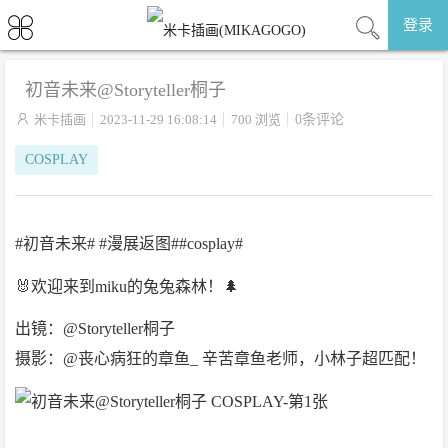
登录
初音未来@Storyteller桐子

米卡插画
2023-11-29 16:08:14
700 浏览
0条评论
COSPLAY
#初音未来# #漫展返图##cosplay#
🐰欢迎来到miku的兔兔森林！🌲
出镜：@Storyteller桐子
摄影：@丧心病狂的章鱼_ 辛苦章鱼老师，小林子超匹配！