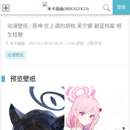
登录
动漫壁纸 | 原神 在上课的胡桃 芙宁娜 碧蓝档案 桐
生桔梗

米卡插画
2023-11-28 20:50:20
2344 浏览
0条评论
动漫壁纸
预览壁纸