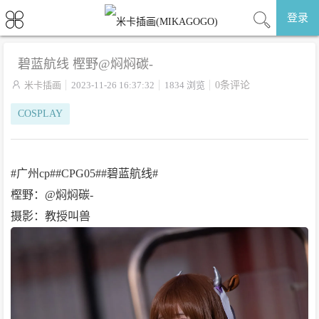
登录
碧蓝航线 樫野@焖焖碳-

米卡插画
2023-11-26 16:37:32
1834 浏览
0条评论
COSPLAY
#广州cp##CPG05##碧蓝航线#
樫野：@焖焖碳-
摄影：教授叫兽 ​​​