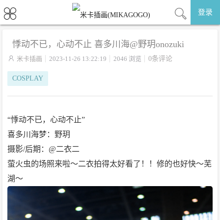
登录
悸动不已，心动不止 喜多川海@野玥onozuki

米卡插画
2023-11-26 13:22:19
2046 浏览
0条评论
COSPLAY
“悸动不已，心动不止”
喜多川海梦：野玥
摄影/后期：@二衣二
萤火虫的场照来啦～二衣拍得太好看了！！修的也好快～芜
湖～