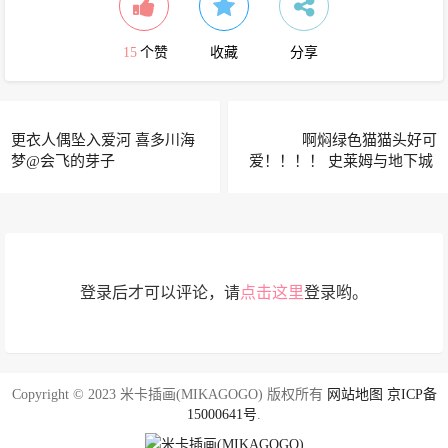
15
个赞
收藏
分享
更衣人偶坠入爱河 喜多川海
啊焖绿色猫猫头好可
梦@会飞的芽子
爱！！！！ 史莱姆与地下城 ​​​
@焖焖碳-
登录后才可以评论，请
点击这里
登录哟。
Copyright © 2023 米卡插画(MIKAGOGO) 版权所有
网站地图
京ICP备
15000641号
.