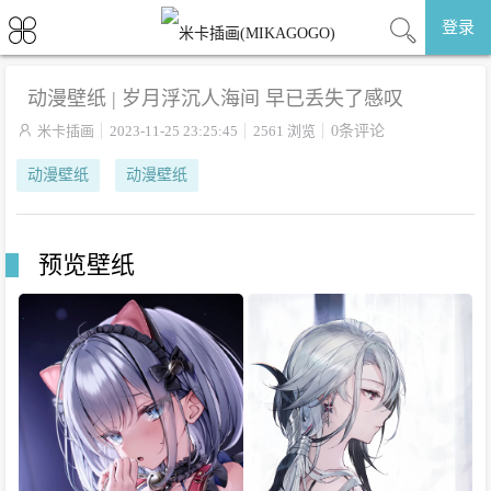
登录
动漫壁纸 | 岁月浮沉人海间 早已丢失了感叹

米卡插画
2023-11-25 23:25:45
2561 浏览
0条评论
动漫壁纸
动漫壁纸
预览壁纸