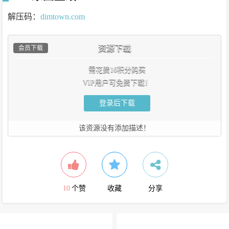
解压码：
dimtown.com
资源下载
会员下载
需花费16积分购买
VIP用户可免费下载！
登录后下载
该资源没有添加描述！
10
个赞
收藏
分享