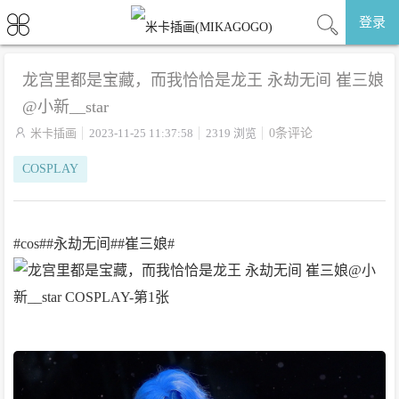
登录
龙宫里都是宝藏，而我恰恰是龙王 永劫无间 崔三娘
@小新__star

米卡插画
2023-11-25 11:37:58
2319 浏览
0条评论
COSPLAY
#cos##永劫无间##崔三娘#