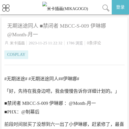
登录
无期迷途同人 ■禁闭者 MBCC-S-009 伊琳娜
@Month-月一

米卡插画
2023-11-25 11:22:32
1786 浏览
0条评论
COSPLAY
#无期迷途# #无期迷途同人##伊琳娜#
「好，先待在我身边吧，我会慢慢告诉你详细计划的。」
■禁闭者 MBCC-S-009 伊琳娜 ：@Month-月一
■PHX：@制幕后
前段时间就买了没想到六一出了小伊琳娜，赶紧修了，最喜