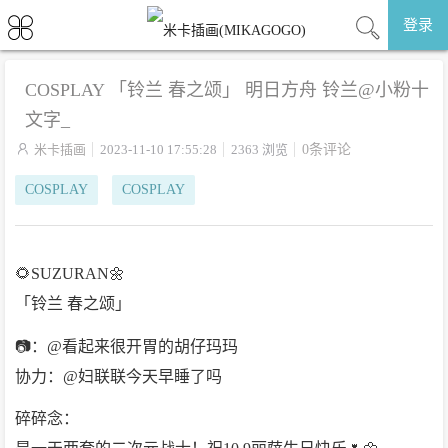
登录
COSPLAY 「铃兰 春之颂」 明日方舟 铃兰@小粉十
文字_

米卡插画
2023-11-10 17:55:28
2363 浏览
0条评论
COSPLAY
COSPLAY
🌻SUZURAN🌼
「铃兰 春之颂」
📷：@看起来很开胃的胡仔玛玛
协力：@妇联联今天早睡了吗
碎碎念：