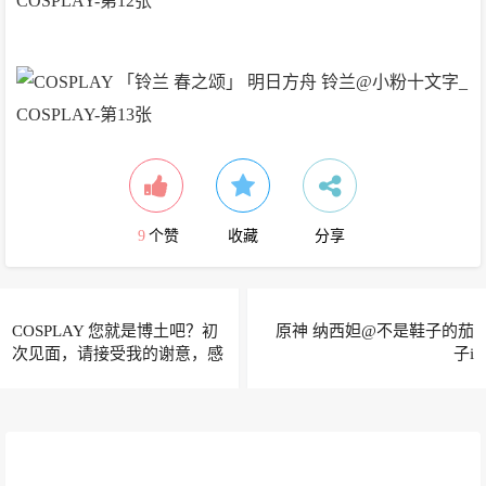
9
个赞
收藏
分享
COSPLAY 您就是博土吧？初
原神 纳西妲@不是鞋子的茄
次见面，请接受我的谢意，感
子i
谢您让我有暂时的栖身之处
明日方舟 鸿雪@挽希-