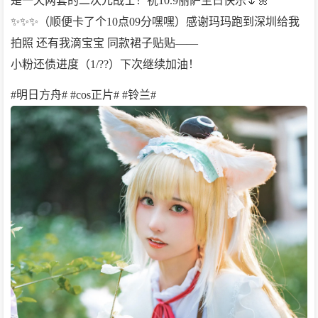
是一天两套的二次元战士！祝10.9丽萨生日快乐🌷🌼
✨✨✨（顺便卡了个10点09分嘿嘿）感谢玛玛跑到深圳给我
拍照 还有我滴宝宝 同款裙子贴贴——
小粉还债进度（1/??）下次继续加油！
#明日方舟# #cos正片# #铃兰#