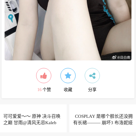
16
个赞
收藏
分享
可可爱爱～～ 原神 决斗召唤
COSPLAY 是哪个舰长还没拥
之巅 甘雨@清风无忌Kaleb
有长裙——— 崩坏3 布洛妮娅
@绫Aya在这