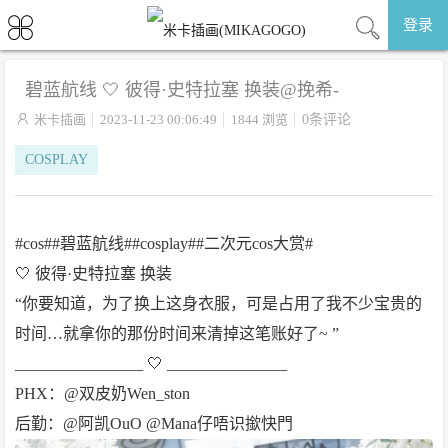
登录
碧蓝航线 🤍 彼得·史特拉塞 换装@挽希-

米卡插画
2023-11-23 00:06:49
1844 浏览
0条评论
COSPLAY
#cos##碧蓝航线##cosplay##二次元cos大赏#
🤍 彼得·史特拉塞 换装
“你要知道，为了换上这身衣服，可是占用了我不少宝贵的
时间…就拿你的那份时间来清掉这笔账好了~ ”
________________ 🤍 _______________
PHX：@双皮奶Wen_ston
后勤：@阿凯OuO @Mana仔唔识撳快門