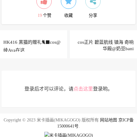
19
个赞
收藏
分享
HK416 黑猫的赠礼🐈‍⬛cos@
cos正片 碧蓝航线 镇海 奇响
华殿@奶豆bani
绫Aya在这
登录后才可以评论，请
点击这里
登录哟。
Copyright © 2023 米卡插画(MIKAGOGO) 版权所有
网站地图
京ICP备
15000641号
.