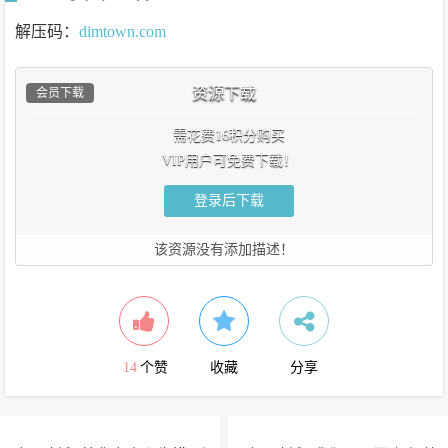
解压码：
dimtown.com
资源下载
会员下载
需花费16积分购买
VIP用户可免费下载！
登录后下载
该资源没有添加描述！
14
个赞
收藏
分享