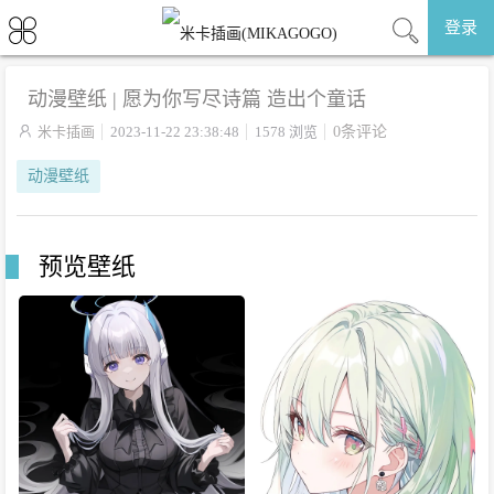
登录
动漫壁纸 | 愿为你写尽诗篇 造出个童话

米卡插画
2023-11-22 23:38:48
1578 浏览
0条评论
动漫壁纸
预览壁纸