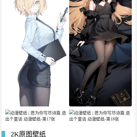
2K原图壁纸