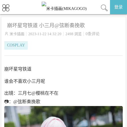
登录
崩坏星穹铁道 小三月@弦断奏挽歌

米卡插画
2023-11-22 14:32:20
2498 浏览
0条评论
COSPLAY
崩坏星穹铁道
谁会不喜欢小三月呢
出镜：三月七@樱桃在不在
📷：@弦断奏挽歌