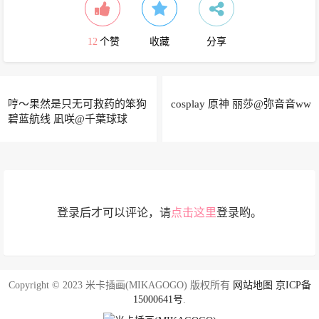
12
个赞
收藏
分享
哼～果然是只无可救药的笨狗
cosplay 原神 丽莎@弥音音ww
碧蓝航线 凪咲@千葉球球
登录后才可以评论，请
点击这里
登录哟。
Copyright © 2023 米卡插画(MIKAGOGO) 版权所有
网站地图
京ICP备
15000641号
.