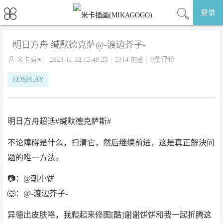
登录
明日方舟 缄默德克萨@-渡边芥子-

米卡插画
2023-11-22 12:40:25
2314 浏览
0条评论
COSPLAY
明日方舟超话#缄默德克萨斯#
不论障碍是什么，扫清它，然后继续前进，这是真正解決问
题的唯一方法。
📷：@朝小饼
🐺：@-渡边芥子-
异德出皮肤咯，我爬起来修图[酷]谢谢饼饼和我一起折腾这