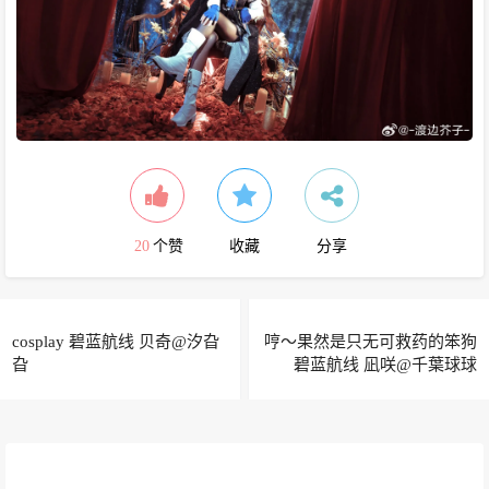
20
个赞
收藏
分享
cosplay 碧蓝航线 贝奇@汐旮
哼～果然是只无可救药的笨狗
旮
碧蓝航线 凪咲@千葉球球