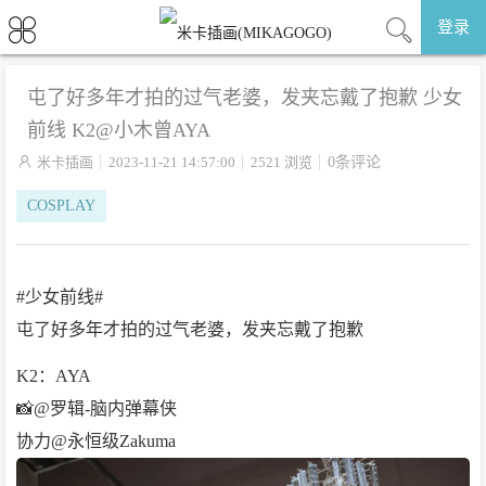
登录
屯了好多年才拍的过气老婆，发夹忘戴了抱歉 少女
前线 K2@小木曾AYA

米卡插画
2023-11-21 14:57:00
2521 浏览
0条评论
COSPLAY
#少女前线#
屯了好多年才拍的过气老婆，发夹忘戴了抱歉
K2：AYA
📸@罗辑-脑内弹幕侠
协力@永恒级Zakuma ​​​