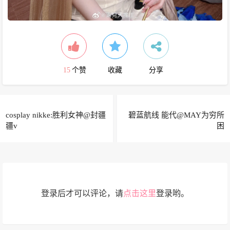
15
个赞
收藏
分享
cosplay nikke:胜利女神@封疆
碧蓝航线 能代@MAY为穷所
疆v
困
登录后才可以评论，请
点击这里
登录哟。