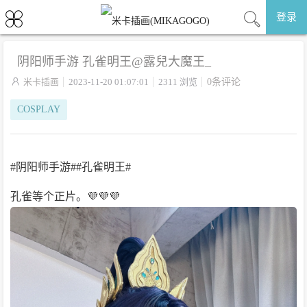
登录
阴阳师手游 孔雀明王@露兒大魔王_

米卡插画
2023-11-20 01:07:01
2311 浏览
0条评论
COSPLAY
#阴阳师手游##孔雀明王#
孔雀等个正片。💜💜💜